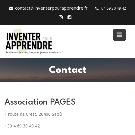
S
contact@inventerpourapprendre.fr
04 69 30 49 42
k
i
p
t
o
c
o
n
Contact
t
e
n
t
Association PAGES
1 route de Crest, 26400 Saoû
+33 4 69 30 49 42