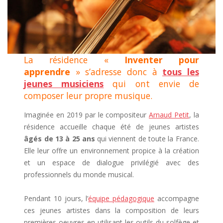
La résidence «
Inventer pour
apprendre
» s’adresse donc à
tous les
jeunes musiciens
qui ont envie de
composer leur propre musique.
Imaginée en 2019 par le compositeur
Arnaud Petit
, la
résidence accueille chaque été de jeunes artistes
âgés de 13 à 25 ans
qui viennent de toute la France.
Elle leur offre un environnement propice à la création
et un espace de dialogue privilégié avec des
professionnels du monde musical.
Pendant 10 jours, l’
équipe pédagogique
accompagne
ces jeunes artistes dans la composition de leurs
premières oeuvres en utilisant les outils du solfège et