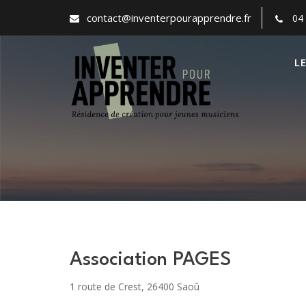
S
contact@inventerpourapprendre.fr
04
k
i
p
L
t
o
c
o
n
t
e
n
t
Association PAGES
1 route de Crest, 26400 Saoû